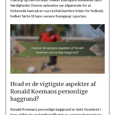
færdigheder. Denne oplevelse var afgørende for at
forberede ham på en succesfuld karriere inden for fodbold,
hvilket førte til hans senere fremgang i sporten.
Hvad er de vigtigste aspekter af
Ronald Koemans personlige
baggrund?
Ronald Koemans personlige baggrund er dybt forankret i
hans tidlige liv og familieindflydelser, som har formet hans