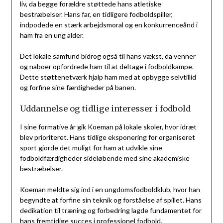
liv, da begge forældre støttede hans atletiske
bestræbelser. Hans far, en tidligere fodboldspiller,
indpodede en stærk arbejdsmoral og en konkurrenceånd i
ham fra en ung alder.
Det lokale samfund bidrog også til hans vækst, da venner
og naboer opfordrede ham til at deltage i fodboldkampe.
Dette støttenetværk hjalp ham med at opbygge selvtillid
og forfine sine færdigheder på banen.
Uddannelse og tidlige interesser i fodbold
I sine formative år gik Koeman på lokale skoler, hvor idræt
blev prioriteret. Hans tidlige eksponering for organiseret
sport gjorde det muligt for ham at udvikle sine
fodboldfærdigheder sideløbende med sine akademiske
bestræbelser.
Koeman meldte sig ind i en ungdomsfodboldklub, hvor han
begyndte at forfine sin teknik og forståelse af spillet. Hans
dedikation til træning og forbedring lagde fundamentet for
hans fremtidige succes i professionel fodbold.