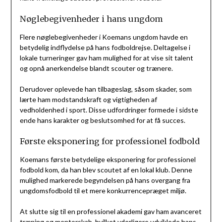
Nøglebegivenheder i hans ungdom
Flere nøglebegivenheder i Koemans ungdom havde en
betydelig indflydelse på hans fodboldrejse. Deltagelse i
lokale turneringer gav ham mulighed for at vise sit talent
og opnå anerkendelse blandt scouter og trænere.
Derudover oplevede han tilbageslag, såsom skader, som
lærte ham modstandskraft og vigtigheden af
vedholdenhed i sport. Disse udfordringer formede i sidste
ende hans karakter og beslutsomhed for at få succes.
Første eksponering for professionel fodbold
Koemans første betydelige eksponering for professionel
fodbold kom, da han blev scoutet af en lokal klub. Denne
mulighed markerede begyndelsen på hans overgang fra
ungdomsfodbold til et mere konkurrencepræget miljø.
At slutte sig til en professionel akademi gav ham avanceret
træning og mentorskab, hvilket yderligere udviklede hans