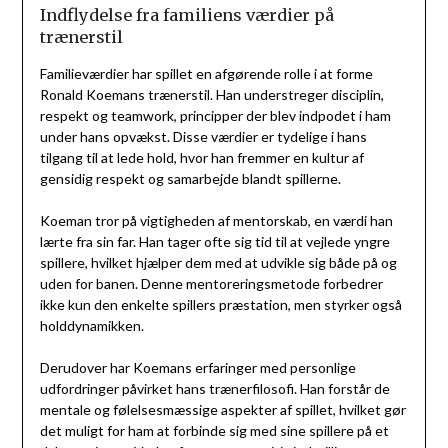
Indflydelse fra familiens værdier på
trænerstil
Familieværdier har spillet en afgørende rolle i at forme
Ronald Koemans trænerstil. Han understreger disciplin,
respekt og teamwork, principper der blev indpodet i ham
under hans opvækst. Disse værdier er tydelige i hans
tilgang til at lede hold, hvor han fremmer en kultur af
gensidig respekt og samarbejde blandt spillerne.
Koeman tror på vigtigheden af mentorskab, en værdi han
lærte fra sin far. Han tager ofte sig tid til at vejlede yngre
spillere, hvilket hjælper dem med at udvikle sig både på og
uden for banen. Denne mentoreringsmetode forbedrer
ikke kun den enkelte spillers præstation, men styrker også
holddynamikken.
Derudover har Koemans erfaringer med personlige
udfordringer påvirket hans trænerfilosofi. Han forstår de
mentale og følelsesmæssige aspekter af spillet, hvilket gør
det muligt for ham at forbinde sig med sine spillere på et