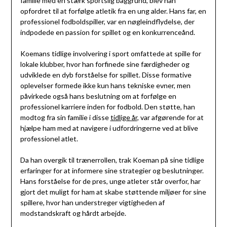
familie med en stærk sportslig baggrund, blev han
opfordret til at forfølge atletik fra en ung alder. Hans far, en
professionel fodboldspiller, var en nøgleindflydelse, der
indpodede en passion for spillet og en konkurrenceånd.
Koemans tidlige involvering i sport omfattede at spille for
lokale klubber, hvor han forfinede sine færdigheder og
udviklede en dyb forståelse for spillet. Disse formative
oplevelser formede ikke kun hans tekniske evner, men
påvirkede også hans beslutning om at forfølge en
professionel karriere inden for fodbold. Den støtte, han
modtog fra sin familie i disse
tidlige år
, var afgørende for at
hjælpe ham med at navigere i udfordringerne ved at blive
professionel atlet.
Da han overgik til trænerrollen, trak Koeman på sine tidlige
erfaringer for at informere sine strategier og beslutninger.
Hans forståelse for de pres, unge atleter står overfor, har
gjort det muligt for ham at skabe støttende miljøer for sine
spillere, hvor han understreger vigtigheden af
modstandskraft og hårdt arbejde.