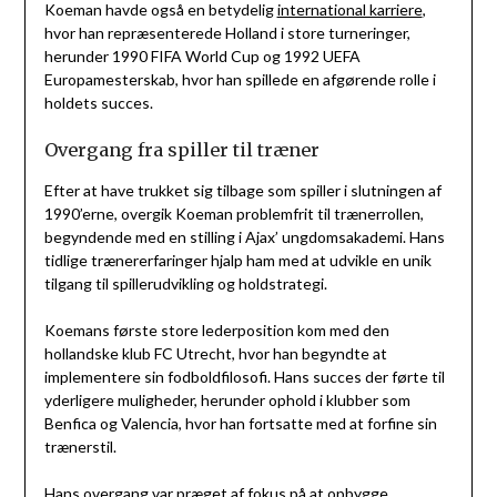
Koeman havde også en betydelig
international karriere
,
hvor han repræsenterede Holland i store turneringer,
herunder 1990 FIFA World Cup og 1992 UEFA
Europamesterskab, hvor han spillede en afgørende rolle i
holdets succes.
Overgang fra spiller til træner
Efter at have trukket sig tilbage som spiller i slutningen af
1990’erne, overgik Koeman problemfrit til trænerrollen,
begyndende med en stilling i Ajax’ ungdomsakademi. Hans
tidlige trænererfaringer hjalp ham med at udvikle en unik
tilgang til spillerudvikling og holdstrategi.
Koemans første store lederposition kom med den
hollandske klub FC Utrecht, hvor han begyndte at
implementere sin fodboldfilosofi. Hans succes der førte til
yderligere muligheder, herunder ophold i klubber som
Benfica og Valencia, hvor han fortsatte med at forfine sin
trænerstil.
Hans overgang var præget af fokus på at opbygge