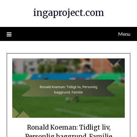
Skip
ingaproject.com
to
content
Menu
Ronald Koeman: Tidligt liv,
Personlig baggrund, Familie