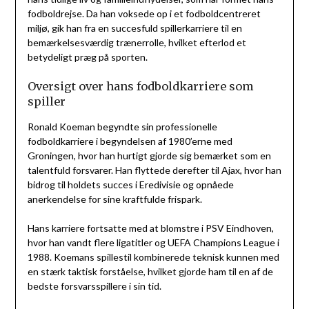
fodboldrejse. Da han voksede op i et fodboldcentreret
miljø, gik han fra en succesfuld spillerkarriere til en
bemærkelsesværdig trænerrolle, hvilket efterlod et
betydeligt præg på sporten.
Oversigt over hans fodboldkarriere som
spiller
Ronald Koeman begyndte sin professionelle
fodboldkarriere i begyndelsen af 1980’erne med
Groningen, hvor han hurtigt gjorde sig bemærket som en
talentfuld forsvarer. Han flyttede derefter til Ajax, hvor han
bidrog til holdets succes i Eredivisie og opnåede
anerkendelse for sine kraftfulde frispark.
Hans karriere fortsatte med at blomstre i PSV Eindhoven,
hvor han vandt flere ligatitler og UEFA Champions League i
1988. Koemans spillestil kombinerede teknisk kunnen med
en stærk taktisk forståelse, hvilket gjorde ham til en af de
bedste forsvarsspillere i sin tid.