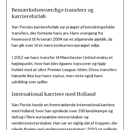
Bemærkelsesværdige transfers og
karriereforløb
Van Persies karriereforløb var præget af betydningsfulde
transfers, der formede hans arv. Hans overgang fra
Feyenoord til Arsenal i 2004 var et afgørende øjeblik, da
han gik over til et mere konkurrencepræget miljø.
I 2012 var hans transfer til Manchester United endnu et
højdepunkt, hvor han blev ligaens topscorer og hjalp
holdet med at sikre Premier League-titlen. Disse transfers
hævede ikke kun hans status, men viste også hans
udvikling som spiller.
International karriere med Holland
Van Persie havde en fremtrædende international karriere
med Holland, hvor han opnåede over 100 landskampe og
deltog i flere europæiske mesterskaber og
verdensmesterskaber. Han var en vigtig del af truppen, der
nåede finalen ved verdensmesterskabet i 2010 og spillede