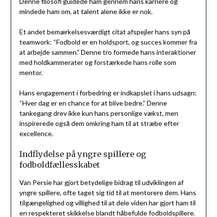
Denne filosofi guidede ham gennem hans karriere og
mindede ham om, at talent alene ikke er nok.
Et andet bemærkelsesværdigt citat afspejler hans syn på
teamwork: “Fodbold er en holdsport, og succes kommer fra
at arbejde sammen.” Denne tro formede hans interaktioner
med holdkammerater og forstærkede hans rolle som
mentor.
Hans engagement i forbedring er indkapslet i hans udsagn:
“Hver dag er en chance for at blive bedre.” Denne
tankegang drev ikke kun hans personlige vækst, men
inspirerede også dem omkring ham til at stræbe efter
excellence.
Indflydelse på yngre spillere og
fodboldfællesskabet
Van Persie har gjort betydelige bidrag til udviklingen af
yngre spillere, ofte taget sig tid til at mentorere dem. Hans
tilgængelighed og villighed til at dele viden har gjort ham til
en respekteret skikkelse blandt håbefulde fodboldspillere.