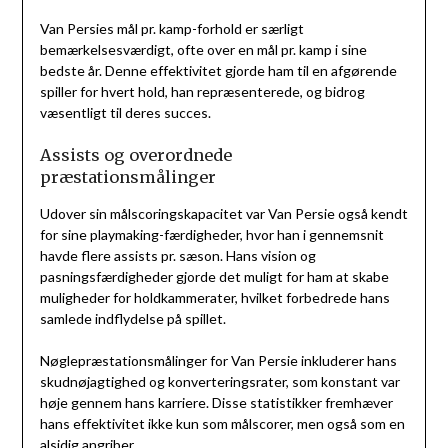
Van Persies mål pr. kamp-forhold er særligt
bemærkelsesværdigt, ofte over en mål pr. kamp i sine
bedste år. Denne effektivitet gjorde ham til en afgørende
spiller for hvert hold, han repræsenterede, og bidrog
væsentligt til deres succes.
Assists og overordnede
præstationsmålinger
Udover sin målscoringskapacitet var Van Persie også kendt
for sine playmaking-færdigheder, hvor han i gennemsnit
havde flere assists pr. sæson. Hans vision og
pasningsfærdigheder gjorde det muligt for ham at skabe
muligheder for holdkammerater, hvilket forbedrede hans
samlede indflydelse på spillet.
Nøglepræstationsmålinger for Van Persie inkluderer hans
skudnøjagtighed og konverteringsrater, som konstant var
høje gennem hans karriere. Disse statistikker fremhæver
hans effektivitet ikke kun som målscorer, men også som en
alsidig angriber.