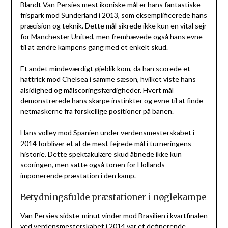
Blandt Van Persies mest ikoniske mål er hans fantastiske
frispark mod Sunderland i 2013, som eksemplificerede hans
præcision og teknik. Dette mål sikrede ikke kun en vital sejr
for Manchester United, men fremhævede også hans evne
til at ændre kampens gang med et enkelt skud.
Et andet mindeværdigt øjeblik kom, da han scorede et
hattrick mod Chelsea i samme sæson, hvilket viste hans
alsidighed og målscoringsfærdigheder. Hvert mål
demonstrerede hans skarpe instinkter og evne til at finde
netmaskerne fra forskellige positioner på banen.
Hans volley mod Spanien under verdensmesterskabet i
2014 forbliver et af de mest fejrede mål i turneringens
historie. Dette spektakulære skud åbnede ikke kun
scoringen, men satte også tonen for Hollands
imponerende præstation i den kamp.
Betydningsfulde præstationer i nøglekampe
Van Persies sidste-minut vinder mod Brasilien i kvartfinalen
ved verdensmesterskabet i 2014 var et definerende