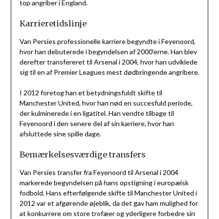
top angriber i England.
Karrieretidslinje
Van Persies professionelle karriere begyndte i Feyenoord,
hvor han debuterede i begyndelsen af 2000’erne. Han blev
derefter transfereret til Arsenal i 2004, hvor han udviklede
sig til en af Premier Leagues mest dødbringende angribere.
I 2012 foretog han et betydningsfuldt skifte til
Manchester United, hvor han nød en succesfuld periode,
der kulminerede i en ligatitel. Han vendte tilbage til
Feyenoord i den senere del af sin karriere, hvor han
afsluttede sine spille dage.
Bemærkelsesværdige transfers
Van Persies transfer fra Feyenoord til Arsenal i 2004
markerede begyndelsen på hans opstigning i europæisk
fodbold. Hans efterfølgende skifte til Manchester United i
2012 var et afgørende øjeblik, da det gav ham mulighed for
at konkurrere om store trofæer og yderligere forbedre sin