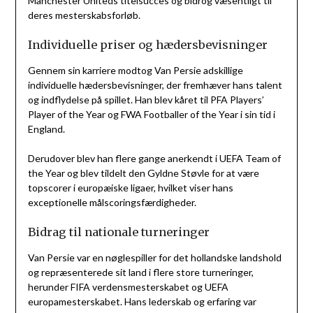
Manchester Uniteds titelsucces og bidrog væsentligt til
deres mesterskabsforløb.
Individuelle priser og hædersbevisninger
Gennem sin karriere modtog Van Persie adskillige
individuelle hædersbevisninger, der fremhæver hans talent
og indflydelse på spillet. Han blev kåret til PFA Players’
Player of the Year og FWA Footballer of the Year i sin tid i
England.
Derudover blev han flere gange anerkendt i UEFA Team of
the Year og blev tildelt den Gyldne Støvle for at være
topscorer i europæiske ligaer, hvilket viser hans
exceptionelle målscoringsfærdigheder.
Bidrag til nationale turneringer
Van Persie var en nøglespiller for det hollandske landshold
og repræsenterede sit land i flere store turneringer,
herunder FIFA verdensmesterskabet og UEFA
europamesterskabet. Hans lederskab og erfaring var