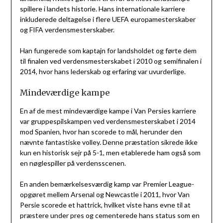
spillere i landets historie. Hans internationale karriere
inkluderede deltagelse i flere UEFA europamesterskaber
og FIFA verdensmesterskaber.
Han fungerede som kaptajn for landsholdet og førte dem
til finalen ved verdensmesterskabet i 2010 og semifinalen i
2014, hvor hans lederskab og erfaring var uvurderlige.
Mindeværdige kampe
En af de mest mindeværdige kampe i Van Persies karriere
var gruppespilskampen ved verdensmesterskabet i 2014
mod Spanien, hvor han scorede to mål, herunder den
nævnte fantastiske volley. Denne præstation sikrede ikke
kun en historisk sejr på 5-1, men etablerede ham også som
en nøglespiller på verdensscenen.
En anden bemærkelsesværdig kamp var Premier League-
opgøret mellem Arsenal og Newcastle i 2011, hvor Van
Persie scorede et hattrick, hvilket viste hans evne til at
præstere under pres og cementerede hans status som en