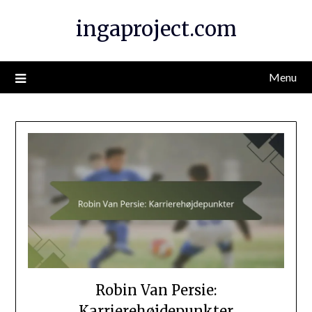
Skip
ingaproject.com
to
content
Menu
Robin Van Persie:
Karrierehøjdepunkter