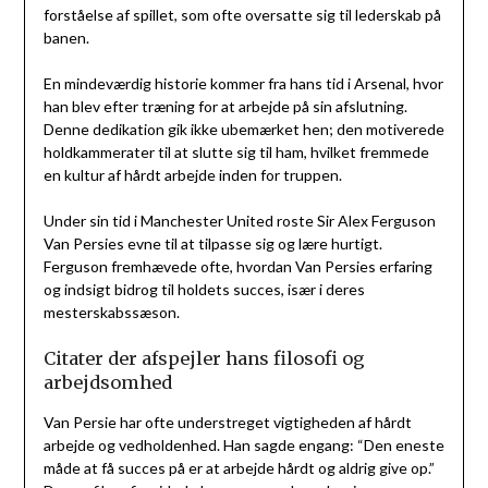
forståelse af spillet, som ofte oversatte sig til lederskab på
banen.
En mindeværdig historie kommer fra hans tid i Arsenal, hvor
han blev efter træning for at arbejde på sin afslutning.
Denne dedikation gik ikke ubemærket hen; den motiverede
holdkammerater til at slutte sig til ham, hvilket fremmede
en kultur af hårdt arbejde inden for truppen.
Under sin tid i Manchester United roste Sir Alex Ferguson
Van Persies evne til at tilpasse sig og lære hurtigt.
Ferguson fremhævede ofte, hvordan Van Persies erfaring
og indsigt bidrog til holdets succes, især i deres
mesterskabssæson.
Citater der afspejler hans filosofi og
arbejdsomhed
Van Persie har ofte understreget vigtigheden af hårdt
arbejde og vedholdenhed. Han sagde engang: “Den eneste
måde at få succes på er at arbejde hårdt og aldrig give op.”