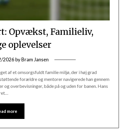
t: Opvækst, Familieliv,
ge oplevelser
2/2026
by
Bram Jansen
t af et omsorgsfuldt familie miljø, der i høj grad
f støttende forældre og mentorer navigerede han gennem
er og overbevisninger, både på og uden for banen. Hans
æret…
ead more