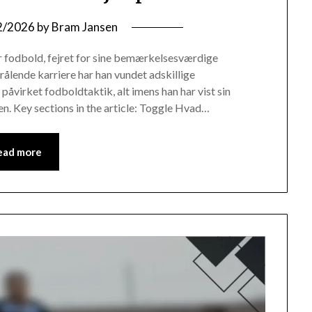
2/2026
by
Bram Jansen
or fodbold, fejret for sine bemærkelsesværdige
rålende karriere har han vundet adskillige
åvirket fodboldtaktik, alt imens han har vist sin
n. Key sections in the article: Toggle Hvad…
ead more