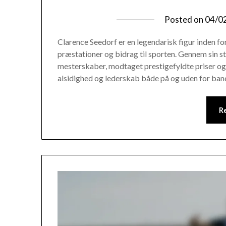
Posted on
04/0
Clarence Seedorf er en legendarisk figur inden f
præstationer og bidrag til sporten. Gennem sin st
mesterskaber, modtaget prestigefyldte priser og p
alsidighed og lederskab både på og uden for bane
R