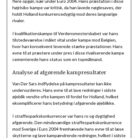
flere opgør, især under Euro 2004. Hans præstation i disse
højrisiko-kampe var kritisk, da han lavede nøglesaves, der
holdt Holland konkurrencedygtig mod deres langvarige
rivaler.
I kvalifikationskampe til Verdensmesterskabet var hans
tilstedeværelse i målet vital under kampe mod Belgien,
hvor han konsekvent leverede stærke præstationer. Hans
evne til at præstere under pres i disse rivaliserende kampe
cementerede hans status som en topmålmand.
Analyse af afgørende kampresultater
Van Der Sars indflydelse på kampresultater kan ikke
undervurderes. Hans evne til at lave redninger i sidste
øjeblik vendte ofte kampen til fordel for Holland, hvilket
eksemplificerer hans betydning i afgørende øjeblikke.
I straffesparkskonkurrencer var hans ro og dygtighed
afgørende. Den mindeværdige straffesparkskonkurrence
mod Sverige i Euro 2004 fremhævede hans evne til at læse
skytterne og lave kampændrende redninger, hvilket i sidste