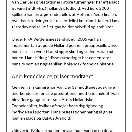
Van Der Sars præstationer i store turneringer har efterladt
et varigt indtryk på hollandsk fodbold. Ved Euro 2000
spillede han en afgørende rolle i, at Holland nåede finalen,
hvor hans redninger var essentielle i knockout-fasen. Hans
tilstedeværelse i målet gav holdet selvtillid og stabilitet.
Under FIFA Verdensmesterskabet i 2006 var han
instrumental i at guide Holland gennem gruppespillet, hvor
han viste sin evne til at stoppe skud og sit lederskab på
banen. Hans bidrag i disse turneringer har cementeret
hans ry som en nøglespiller i hollandsk fodbolds historie.
Anerkendelse og priser modtaget
Gennem sin karriere har Van Der Sar modtaget adskillige
anerkendelser for sine præstationer med landsholdet. Han
blev flere gange kåret som Årets Hollandske
Fodboldspiller, hvilket afspejler hans dygtighed og
indflydelse i sporten. Hans præstationer har også givet
ham en plads på UEFA’s Årshold.
Udover individuelle hædersbevisninger var han en del af