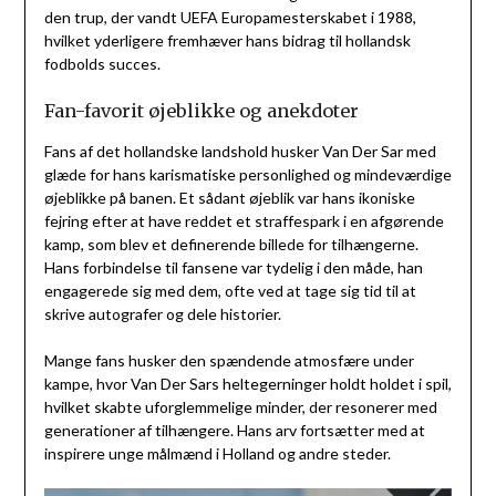
den trup, der vandt UEFA Europamesterskabet i 1988,
hvilket yderligere fremhæver hans bidrag til hollandsk
fodbolds succes.
Fan-favorit øjeblikke og anekdoter
Fans af det hollandske landshold husker Van Der Sar med
glæde for hans karismatiske personlighed og mindeværdige
øjeblikke på banen. Et sådant øjeblik var hans ikoniske
fejring efter at have reddet et straffespark i en afgørende
kamp, som blev et definerende billede for tilhængerne.
Hans forbindelse til fansene var tydelig i den måde, han
engagerede sig med dem, ofte ved at tage sig tid til at
skrive autografer og dele historier.
Mange fans husker den spændende atmosfære under
kampe, hvor Van Der Sars heltegerninger holdt holdet i spil,
hvilket skabte uforglemmelige minder, der resonerer med
generationer af tilhængere. Hans arv fortsætter med at
inspirere unge målmænd i Holland og andre steder.