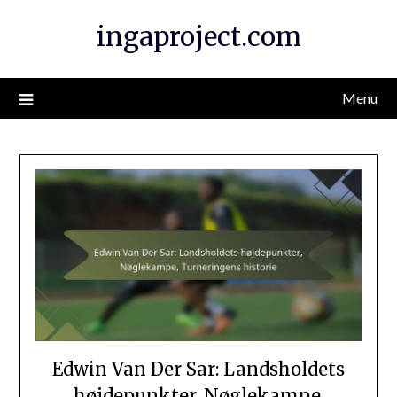
Skip
ingaproject.com
to
content
Menu
Edwin Van Der Sar: Landsholdets
højdepunkter, Nøglekampe,