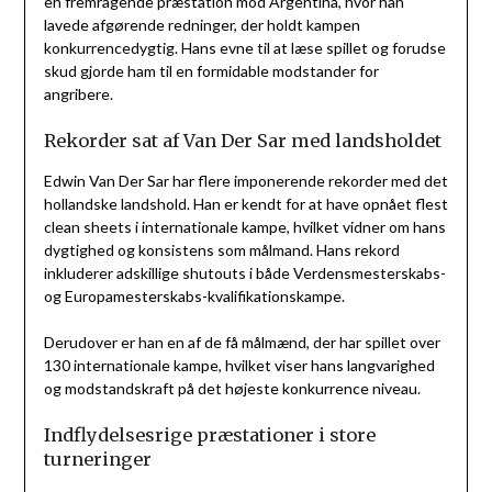
en fremragende præstation mod Argentina, hvor han
lavede afgørende redninger, der holdt kampen
konkurrencedygtig. Hans evne til at læse spillet og forudse
skud gjorde ham til en formidable modstander for
angribere.
Rekorder sat af Van Der Sar med landsholdet
Edwin Van Der Sar har flere imponerende rekorder med det
hollandske landshold. Han er kendt for at have opnået flest
clean sheets i internationale kampe, hvilket vidner om hans
dygtighed og konsistens som målmand. Hans rekord
inkluderer adskillige shutouts i både Verdensmesterskabs-
og Europamesterskabs-kvalifikationskampe.
Derudover er han en af de få målmænd, der har spillet over
130 internationale kampe, hvilket viser hans langvarighed
og modstandskraft på det højeste konkurrence niveau.
Indflydelsesrige præstationer i store
turneringer