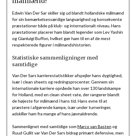
målmænd?
Edwin Van Der Sar skiller sig ud blandt hollandske målmænd
for sin bemærkelsesværdige langvarighed og konsekvente
præstationer både på klub- og internationalt niveau. Hans
præstationer placerer ham blandt legender som Lev Yashin
og Gianluigi Buffon, hvilket gør ham til en af de mest
respekterede figurer i målmandshistorien.
Statistiske sammenligninger med
samtidige
Van Der Sars karrierestatistikker afspejler hans dygtighed,
især i clean sheets og redningsprocenter. Gennem sin
internationale karriere opnåede han over 130 landskampe
for Holland, med en clean sheet-rate, der rangerer blandt
de højeste for målmænd i hans tid. Hans evne til at
præstere i afgørende kampe, især under turneringer,
adskiller ham fra mange af hans jævnaldrende.
Sammenlignet med samtidige som
Marco van Basten
og
Ruud Gullit var Van Der Sars bidrag primært defensive, men