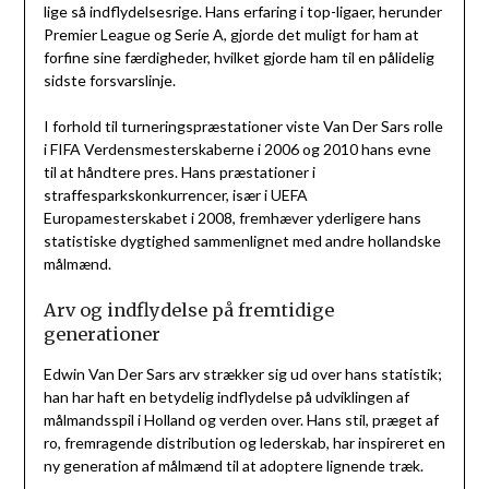
lige så indflydelsesrige. Hans erfaring i top-ligaer, herunder
Premier League og Serie A, gjorde det muligt for ham at
forfine sine færdigheder, hvilket gjorde ham til en pålidelig
sidste forsvarslinje.
I forhold til turneringspræstationer viste Van Der Sars rolle
i FIFA Verdensmesterskaberne i 2006 og 2010 hans evne
til at håndtere pres. Hans præstationer i
straffesparkskonkurrencer, især i UEFA
Europamesterskabet i 2008, fremhæver yderligere hans
statistiske dygtighed sammenlignet med andre hollandske
målmænd.
Arv og indflydelse på fremtidige
generationer
Edwin Van Der Sars arv strækker sig ud over hans statistik;
han har haft en betydelig indflydelse på udviklingen af
målmandsspil i Holland og verden over. Hans stil, præget af
ro, fremragende distribution og lederskab, har inspireret en
ny generation af målmænd til at adoptere lignende træk.