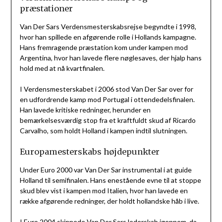
præstationer
Van Der Sars Verdensmesterskabsrejse begyndte i 1998,
hvor han spillede en afgørende rolle i Hollands kampagne.
Hans fremragende præstation kom under kampen mod
Argentina, hvor han lavede flere nøglesaves, der hjalp hans
hold med at nå kvartfinalen.
I Verdensmesterskabet i 2006 stod Van Der Sar over for
en udfordrende kamp mod Portugal i ottendedelsfinalen.
Han lavede kritiske redninger, herunder en
bemærkelsesværdig stop fra et kraftfuldt skud af Ricardo
Carvalho, som holdt Holland i kampen indtil slutningen.
Europamesterskabs højdepunkter
Under Euro 2000 var Van Der Sar instrumental i at guide
Holland til semifinalen. Hans enestående evne til at stoppe
skud blev vist i kampen mod Italien, hvor han lavede en
række afgørende redninger, der holdt hollandske håb i live.
I Euro 2004 skinnede Van Der Sars lederskab igennem, da