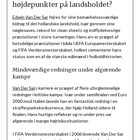
højdepunkter på landsholdet?
Edwin Van Der Sar
fejres for sine bemærkelsesværdige
bidrag til det hollandske landshold, især gennem sine
nøglesaves, rekord for clean sheets og indflydelsesrige
præstationer i store turneringer. Hans arv er præget af
betydelige præstationer i både UEFA Europamesterskabet
og FIFA Verdensmesterskabet, hvilket cementerer hans
status som en af de største målmænd i fodboldhistorien.
Mindeværdige redninger under afgørende
kampe
Van Der Sar
s karriere er præget af flere uforglemmelige
redninger i kritiske kampe. Især under semifinalen ved Euro
2000 mod Italien lavede han en fantastisk redning i en
straffesparkskonkurrence, der hjalp Holland videre til
finalen. Hans hurtige reflekser og ro under pres var
afgørende i mange højrisikosituationer.
I FIFA Verdensmesterskabet i 2006 leverede Van Der Sar