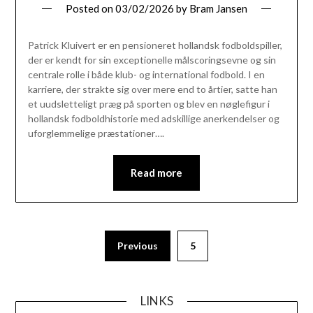
Posted on
03/02/2026
by
Bram Jansen
Patrick Kluivert er en pensioneret hollandsk fodboldspiller,
der er kendt for sin exceptionelle målscoringsevne og sin
centrale rolle i både klub- og international fodbold. I en
karriere, der strakte sig over mere end to årtier, satte han
et uudsletteligt præg på sporten og blev en nøglefigur i
hollandsk fodboldhistorie med adskillige anerkendelser og
uforglemmelige præstationer….
Read more
Posts
Previous
5
pagination
LINKS